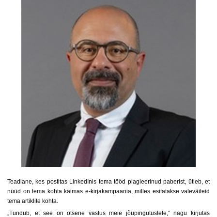
Teadlane, kes postitas LinkedInis tema tööd plagieerinud paberist, ütleb, et
nüüd on tema kohta käimas e-kirjakampaania, milles esitatakse valeväiteid
tema artiklite kohta.
„Tundub, et see on otsene vastus meie jõupingutustele,“ nagu kirjutas