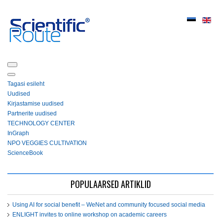
Tagasi esileht
Uudised
Kirjastamise uudised
Partnerite uudised
ТЕСHNOLOGY СЕNTЕR
InGraph
NPO VEGGIES CULTIVATION
ScienceBook
POPULAARSED ARTIKLID
Using AI for social benefit – WeNet and community focused social media
ENLIGHT invites to online workshop on academic careers