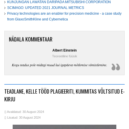
KUNJUNGAN LAWATAN DARIPADA MITSUBISHI CORPORATION
SCIMAGO: UPDATED 2021 JOURNAL METRICS
Privacy technologies are an enabler for precision medicine - a case study
from GlaxoSmithKline and Cybernetica
NÄDALA KOMMENTAAR
Albert Einstein
Teoreetiline füüsik
Kogu teadus pole midagi muud kui igapäeva mõtlemise viimistlemine.
TEADLANE, KELLE TÖÖD PLAGIEERITI, KUMMITAS VÕLTSITUD E-
KIRJU
Avaldatud: 30 August 2024
Lisatud: 30 August 2024