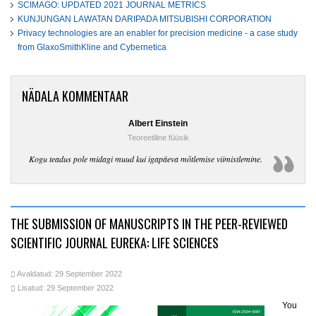
SCIMAGO: UPDATED 2021 JOURNAL METRICS
KUNJUNGAN LAWATAN DARIPADA MITSUBISHI CORPORATION
Privacy technologies are an enabler for precision medicine - a case study
from GlaxoSmithKline and Cybernetica
NÄDALA KOMMENTAAR
Albert Einstein
Teoreetiline füüsik
Kogu teadus pole midagi muud kui igapäeva mõtlemise viimistlemine.
THE SUBMISSION OF MANUSCRIPTS IN THE PEER-REVIEWED
SCIENTIFIC JOURNAL EUREKA: LIFE SCIENCES
Avaldatud: 29 September 2022
Lisatud: 29 September 2022
You