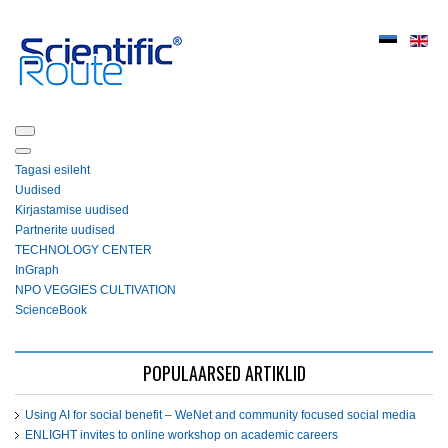
Tagasi esileht
Uudised
Kirjastamise uudised
Partnerite uudised
ТЕСHNOLOGY СЕNTЕR
InGraph
NPO VEGGIES CULTIVATION
ScienceBook
POPULAARSED ARTIKLID
Using AI for social benefit – WeNet and community focused social media
ENLIGHT invites to online workshop on academic careers