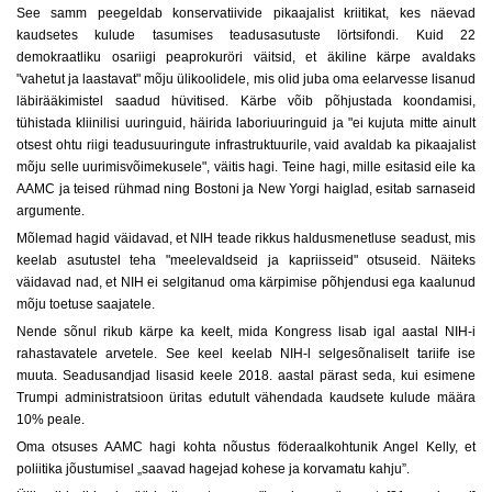
See samm peegeldab konservatiivide pikaajalist kriitikat, kes näevad
kaudsetes kulude tasumises teadusasutuste lörtsifondi. Kuid 22
demokraatliku osariigi peaprokuröri väitsid, et äkiline kärpe avaldaks
"vahetut ja laastavat" mõju ülikoolidele, mis olid juba oma eelarvesse lisanud
läbirääkimistel saadud hüvitised. Kärbe võib põhjustada koondamisi,
tühistada kliinilisi uuringuid, häirida laboriuuringuid ja "ei kujuta mitte ainult
otsest ohtu riigi teadusuuringute infrastruktuurile, vaid avaldab ka pikaajalist
mõju selle uurimisvõimekusele", väitis hagi. Teine hagi, mille esitasid eile ka
AAMC ja teised rühmad ning Bostoni ja New Yorgi haiglad, esitab sarnaseid
argumente.
Mõlemad hagid väidavad, et NIH teade rikkus haldusmenetluse seadust, mis
keelab asutustel teha "meelevaldseid ja kapriisseid" otsuseid. Näiteks
väidavad nad, et NIH ei selgitanud oma kärpimise põhjendusi ega kaalunud
mõju toetuse saajatele.
Nende sõnul rikub kärpe ka keelt, mida Kongress lisab igal aastal NIH-i
rahastavatele arvetele. See keel keelab NIH-l selgesõnaliselt tariife ise
muuta. Seadusandjad lisasid keele 2018. aastal pärast seda, kui esimene
Trumpi administratsioon üritas edutult vähendada kaudsete kulude määra
10% peale.
Oma otsuses AAMC hagi kohta nõustus föderaalkohtunik Angel Kelly, et
poliitika jõustumisel „saavad hagejad kohese ja korvamatu kahju”.