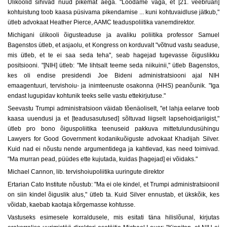
Ülikoolid sihivad nüüd pikemat aega. "Loodame väga, et [21. veebruari]
kohtuistung toob kaasa püsivama pikendamise ... kuni kohtuvaidluse jätkub,"
ütleb advokaat Heather Pierce, AAMC teaduspoliitika vanemdirektor.
Michigani ülikooli õigusteaduse ja avaliku poliitika professor Samuel
Bagenstos ütleb, et asjaolu, et Kongress on korduvalt "võtnud vastu seaduse,
mis ütleb, et te ei saa seda teha", seab hagejad tugevasse õiguslikku
positsiooni. "[NIH] ütleb: "Me lihtsalt teeme seda niikuinii," ütleb Bagenstos,
kes oli endise presidendi Joe Bideni administratsiooni ajal NIH
emaagentuuri, tervishoiu- ja inimteenuste osakonna (HHS) peanõunik. "Iga
endast lugupidav kohtunik teeks selle vastu ettekirjutuse."
Seevastu Trumpi administratsioon väidab tõenäoliselt, "et lahja eelarve toob
kaasa uuendusi ja et [teadusasutused] sõltuvad liigselt lapsehoidjariigist,"
ütleb pro bono õiguspoliitika teenuseid pakkuva mittetulundusühingu
Lawyers for Good Government kodanikuõiguste advokaat Khadijah Silver.
Kuid nad ei nõustu nende argumentidega ja kahtlevad, kas need toimivad.
"Ma murran pead, püüdes ette kujutada, kuidas [hagejad] ei võidaks."
Michael Cannon, lib. tervishoiupoliitika uuringute direktor
Ertarian Cato Institute nõustub: "Ma ei ole kindel, et Trumpi administratsioonil
on siin kindel õiguslik alus," ütleb ta. Kuid Silver ennustab, et ükskõik, kes
võidab, kaebab kaotaja kõrgemasse kohtusse.
Vastuseks esimesele korraldusele, mis esitati täna hilislõunal, kirjutas