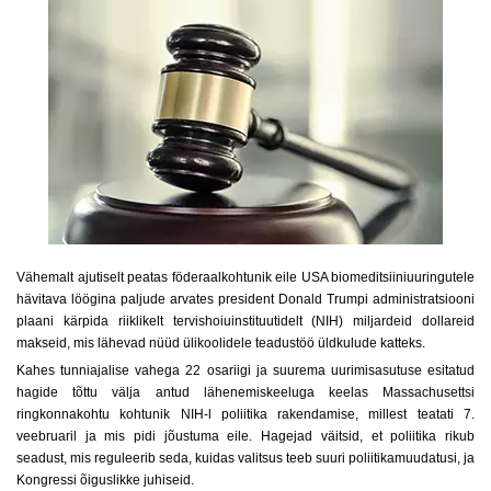
Vähemalt ajutiselt peatas föderaalkohtunik eile USA biomeditsiiniuuringutele
hävitava löögina paljude arvates president Donald Trumpi administratsiooni
plaani kärpida riiklikelt tervishoiuinstituutidelt (NIH) miljardeid dollareid
makseid, mis lähevad nüüd ülikoolidele teadustöö üldkulude katteks.
Kahes tunniajalise vahega 22 osariigi ja suurema uurimisasutuse esitatud
hagide tõttu välja antud lähenemiskeeluga keelas Massachusettsi
ringkonnakohtu kohtunik NIH-l poliitika rakendamise, millest teatati 7.
veebruaril ja mis pidi jõustuma eile. Hagejad väitsid, et poliitika rikub
seadust, mis reguleerib seda, kuidas valitsus teeb suuri poliitikamuudatusi, ja
Kongressi õiguslikke juhiseid.