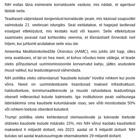
NIH esitas täna esimesele korraldusele vastuse, mis näitab, et agentuur
täidab seda.
Teadlased väljendasid kergendust korralduste peale, mis käsivad osapooltel
valmistuda 21. veebruari istungiks. Seal eeldatakse, et hagejad taotlevad
esialgset ettekirjutust, mis kestaks kuid või kauem. Selle ettekirjutuse
saamiseks peavad nad kohtunikku veenma, et tõenäoliselt õnnestub neil
hiljem, kui juhtumit arutatakse selle sisu üle.
Ameerika Meditsiinikolledžite Ühendus (AAMC), mis juhtis üht hagi, ütles
oma avalduses, et tal on hea meel, et kohus nõustus meie väitega, et teade
oleks põhjustanud uurimismissioonile korvamatut kahju, jättes asutustele
muud valikut, kui teadustegevust vähendada.
NIH poliitika oleks vähendanud "kaudsete kulude" hüvitisi rohkem kui poole
võrra. Need on uurimistoetusele lisanduvad maksed infrastruktuuri,
haldustoetuse, kommunaalteenuste ja muude rahastatava teadustööga
otseselt mitteseotud kulude katmiseks. Iga institutsioon peab valitsusega
läbirääkimisi oma kaudsete kulumäärade osas; see võib moodustada 50%
või rohkem toetuse otsestest kuludest.
Trumpi poliitika oleks kehtestanud olemasolevate ja tulevaste toetuste
üldiseks kaudsete kulude määraks 15%, mis NIH sõnul kaotaks kaudsetest
maksetest 4 miljardit dollarit, mis 2023. aastal oli 9 miljardit dollarit. NIH
kulutas sel aastal teadusuuringute otsemaksetele 29 miljardit dollarit.