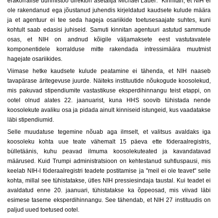
erakorralise uurimistöö direktori asetäitja Michael Lauer: "Kinnitan, et NIH ei
ole rakendanud ega jõustanud juhendis kirjeldatud kaudsete kulude määra
ja et agentuur ei tee seda hageja osariikide toetusesaajate suhtes, kuni
kohtult saab edasisi juhiseid. Samuti kinnitan agentuuri astutud sammude
osas, et NIH on andnud kõigile väljamaksete eest vastutavatele
komponentidele korralduse mitte rakendada intressimäära muutmist
hagejate osariikides.
Viimase hetke kaudsete kulude peatamine ei tähenda, et NIH naaseb
tavapärase äritegevuse juurde. Näiteks instituutide nõukogude koosolekud,
mis pakuvad stipendiumite vastastikuse eksperdihinnangu teist etappi, on
ootel olnud alates 22. jaanuarist, kuna HHS soovib tühistada nende
koosolekute avaliku osa ja pidada ainult kinniseid istungeid, kus vaadatakse
läbi stipendiumid.
Selle muudatuse tegemine nõuab aga ilmselt, et valitsus avaldaks iga
koosoleku kohta uue teate vähemalt 15 päeva ette föderaalregistris,
bülletäänis, kuhu peavad ilmuma koosolekuteated ja kavandatavad
määrused. Kuid Trumpi administratsioon on kehtestanud suhtluspausi, mis
keelab NIH-l föderaalregistri teadete postitamise ja "meil ei ole teavet" selle
kohta, millal see tühistatakse, ütles NIH pressiesindaja taustal. Kui teadet ei
avaldatud enne 20. jaanuari, tühistatakse ka õppeosad, mis viivad läbi
esimese taseme eksperdihinnangu. See tähendab, et NIH 27 instituudis on
paljud uued toetused ootel.