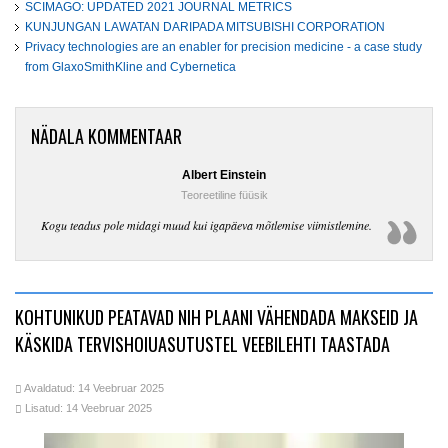
SCIMAGO: UPDATED 2021 JOURNAL METRICS
KUNJUNGAN LAWATAN DARIPADA MITSUBISHI CORPORATION
Privacy technologies are an enabler for precision medicine - a case study
from GlaxoSmithKline and Cybernetica
NÄDALA KOMMENTAAR
Albert Einstein
Teoreetiline füüsik
Kogu teadus pole midagi muud kui igapäeva mõtlemise viimistlemine.
KOHTUNIKUD PEATAVAD NIH PLAANI VÄHENDADA MAKSEID JA
KÄSKIDA TERVISHOIUASUTUSTEL VEEBILEHTI TAASTADA
Avaldatud: 14 Veebruar 2025
Lisatud: 14 Veebruar 2025