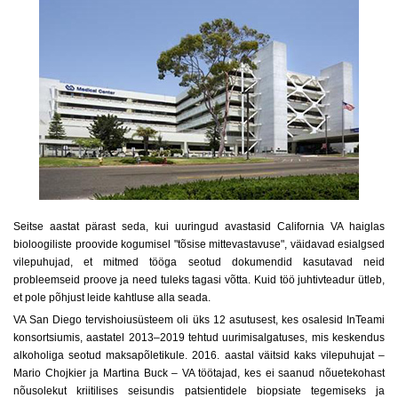
Seitse aastat pärast seda, kui uuringud avastasid California VA haiglas
bioloogiliste proovide kogumisel "tõsise mittevastavuse", väidavad esialgsed
vilepuhujad, et mitmed tööga seotud dokumendid kasutavad neid
probleemseid proove ja need tuleks tagasi võtta. Kuid töö juhtivteadur ütleb,
et pole põhjust leide kahtluse alla seada.
VA San Diego tervishoiusüsteem oli üks 12 asutusest, kes osalesid InTeami
konsortsiumis, aastatel 2013–2019 tehtud uurimisalgatuses, mis keskendus
alkoholiga seotud maksapõletikule. 2016. aastal väitsid kaks vilepuhujat –
Mario Chojkier ja Martina Buck – VA töötajad, kes ei saanud nõuetekohast
nõusolekut kriitilises seisundis patsientidele biopsiate tegemiseks ja