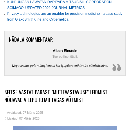
KUNJUNGAN LAWATAN DARIPADA MITSUBISHI CORPORATION
SCIMAGO: UPDATED 2021 JOURNAL METRICS
Privacy technologies are an enabler for precision medicine - a case study
from GlaxoSmithKline and Cybernetica
NÄDALA KOMMENTAAR
Albert Einstein
Teoreetiline füüsik
Kogu teadus pole midagi muud kui igapäeva mõtlemise viimistlemine.
SEITSE AASTAT PÄRAST "MITTEVASTAVUSE" LEIDMIST
NÕUAVAD VILEPUHUJAD TAGASIVÕTMIST
Avaldatud: 07 Märts 2025
Lisatud: 07 Märts 2025