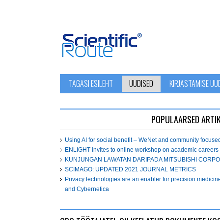
TAGASI ESILEHT
UUDISED
KIRJASTAMISE UU
POPULAARSED ARTIK
Using AI for social benefit – WeNet and community focuse
ENLIGHT invites to online workshop on academic careers
KUNJUNGAN LAWATAN DARIPADA MITSUBISHI CORPO
SCIMAGO: UPDATED 2021 JOURNAL METRICS
Privacy technologies are an enabler for precision medicin
and Cybernetica