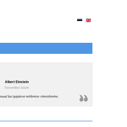
Albert Einstein
Teoreetiline füüsik
muud kui igapäeva mõtlemise viimistlemine.