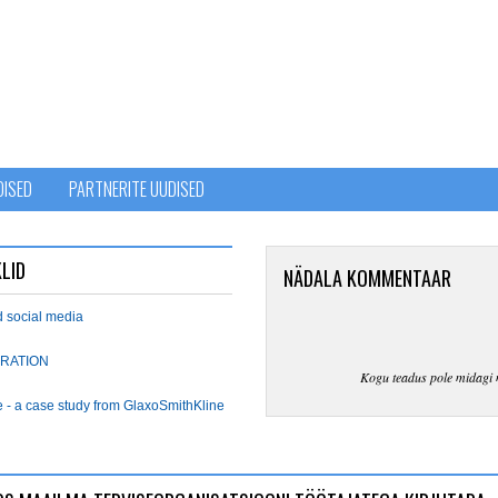
DISED
PARTNERITE UUDISED
LID
NÄDALA KOMMENTAAR
d social media
RATION
Kogu teadus pole midagi 
e - a case study from GlaxoSmithKline