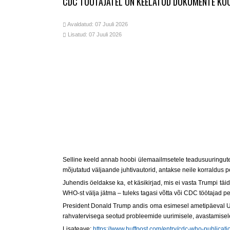
CDC TÖÖTAJATEL ON KEELATUD DOKUMENTE KOO
Avaldatud: 07 Juuli 2026
Lisatud: 07 Juuli 2026
Selline keeld annab hoobi ülemaailmsetele teadusuuringutele
mõjutatud väljaande juhtivautorid, antakse neile korraldus 
Juhendis öeldakse ka, et käsikirjad, mis ei vasta Trumpi tä
WHO-st välja jätma – tuleks tagasi võtta või CDC töötajad p
President Donald Trump andis oma esimesel ametipäeval US
rahvatervisega seotud probleemide uurimisele, avastamisele
Lisateave:
https://www.huffpost.com/entry/cdc-who-publi