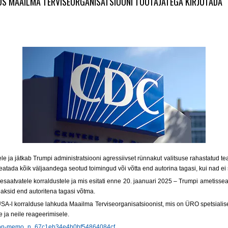
S MAAILMA TERVISEORGANISATSIOONI TÖÖTAJATEGA KIRJUTADA
 ja jätkab Trumpi administratsiooni agressiivset rünnakut valitsuse rahastatud tea
peatada kõik väljaandega seotud toimingud või võtta end autorina tagasi, kui nad e
idesaatvatele korraldustele ja mis esitati enne 20. jaanuari 2025 – Trumpi ametis
eaksid end autoritena tagasi võtma.
A-l korralduse lahkuda Maailma Terviseorganisatsioonist, mis on ÜRO spetsial
 ja neile reageerimisele.
cation-memo_n_67c1eb34e4b0bf54864084cf