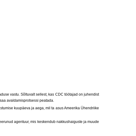
duse vastu. Sõltuvalt sellest, kas CDC töötajad on juhendist
i saa avaldamisprotsessi peatada.
seastumise kuupäeva ja aega, mil ta asus Ameerika Ühendriike
iseerunud agentuur, mis keskendub nakkushaiguste ja muude