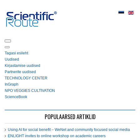
Tagasi esileht
Uudised
Kirjastamise uudised
Partnerite uudised
ТЕСHNOLOGY СЕNTЕR
InGraph
NPO VEGGIES CULTIVATION
ScienceBook
POPULAARSED ARTIKLID
Using AI for social benefit – WeNet and community focused social media
ENLIGHT invites to online workshop on academic careers