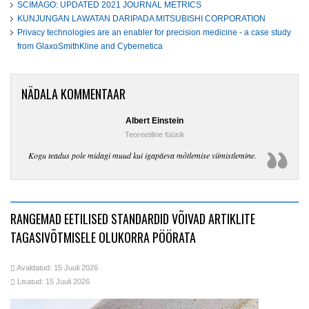
SCIMAGO: UPDATED 2021 JOURNAL METRICS
KUNJUNGAN LAWATAN DARIPADA MITSUBISHI CORPORATION
Privacy technologies are an enabler for precision medicine - a case study
from GlaxoSmithKline and Cybernetica
NÄDALA KOMMENTAAR
Albert Einstein
Teoreetiline füüsik
Kogu teadus pole midagi muud kui igapäeva mõtlemise viimistlemine.
RANGEMAD EETILISED STANDARDID VÕIVAD ARTIKLITE
TAGASIVÕTMISELE OLUKORRA PÖÖRATA
Avaldatud: 15 Juuli 2026
Lisatud: 15 Juuli 2026