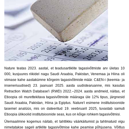
Nature teatas 2023. aastal, et teadusartiklite tagasivõtmiste arv ületas 10
000, kusjuures riikidel nagu Saudi Araabia, Pakistan, Venemaa ja Hiina oli
viimase kahe aastakümne kõrgeim tagasivõtmiste määr. C&EN-i (keemia- ja
inseneriuudised) 23. jaanuari 2025. aasta uudistearuanne, mis kasutas
Retraction Watch Database'i (RWD) 2022.–2024. aasta andmeid, näitas, et
Etioopia oli murettekitava tagasivõtmiste määraga üle 12% tipus, järgnesid
Saudi Araabia, Pakistan, Hiina ja Egiptus. Nature'i esimene institutsioonide
tasemel analüüs, mis on dateeritud 19. veebruaril 2025, tuvastab samuti
Etioopia ülikoolid institutsioonide seas, kus on kõige rohkem tagasivõtmisi.
Ülemaailmne kogemus näitab, et tahtlikku väärkäitumist ja tahtmatuid vigu
nimetatakse sageli artiklite tagasivõtmise kahe peamise põhjusena. Võitlus