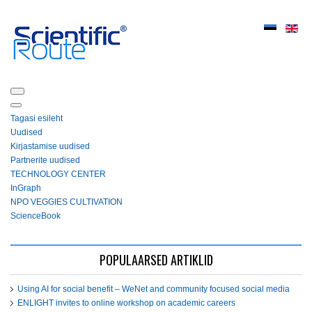
Tagasi esileht
Uudised
Kirjastamise uudised
Partnerite uudised
ТЕСHNOLOGY СЕNTЕR
InGraph
NPO VEGGIES CULTIVATION
ScienceBook
POPULAARSED ARTIKLID
Using AI for social benefit – WeNet and community focused social media
ENLIGHT invites to online workshop on academic careers