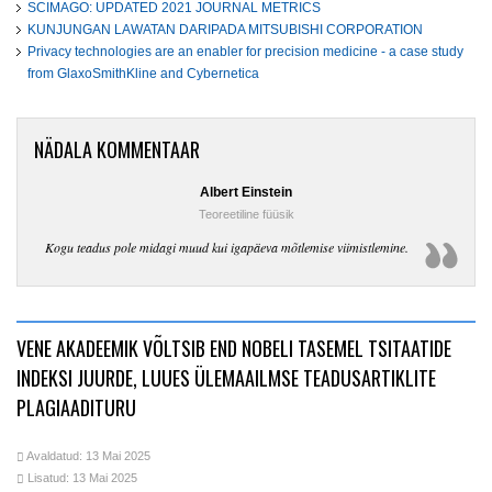
SCIMAGO: UPDATED 2021 JOURNAL METRICS
KUNJUNGAN LAWATAN DARIPADA MITSUBISHI CORPORATION
Privacy technologies are an enabler for precision medicine - a case study
from GlaxoSmithKline and Cybernetica
NÄDALA KOMMENTAAR
Albert Einstein
Teoreetiline füüsik
Kogu teadus pole midagi muud kui igapäeva mõtlemise viimistlemine.
VENE AKADEEMIK VÕLTSIB END NOBELI TASEMEL TSITAATIDE
INDEKSI JUURDE, LUUES ÜLEMAAILMSE TEADUSARTIKLITE
PLAGIAADITURU
Avaldatud: 13 Mai 2025
Lisatud: 13 Mai 2025