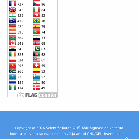
Copyright © 2026 Scientific Route OÜ®. Kõik õigused on kaitstud.
Joomla!
on vaba tarkvara, mis on välja antud
GNU/GPL litsentsi
alusel.