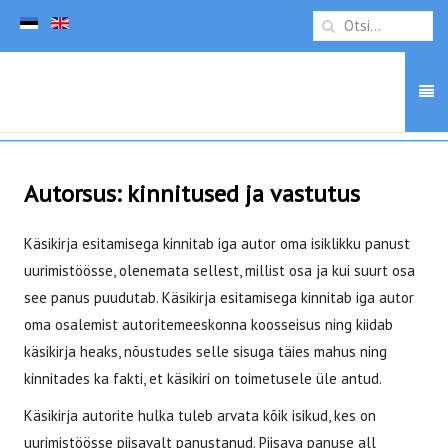
Autorsus: kinnitused ja vastutus
Käsikirja esitamisega kinnitab iga autor oma isiklikku panust
uurimistöösse, olenemata sellest, millist osa ja kui suurt osa
see panus puudutab. Käsikirja esitamisega kinnitab iga autor
oma osalemist autoritemeeskonna koosseisus ning kiidab
käsikirja heaks, nõustudes selle sisuga täies mahus ning
kinnitades ka fakti, et käsikiri on toimetusele üle antud.
Käsikirja autorite hulka tuleb arvata kõik isikud, kes on
uurimistöösse piisavalt panustanud. Piisava panuse all