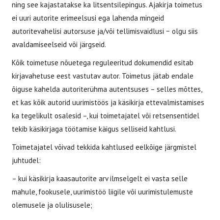
ning see kajastatakse ka litsentsilepingus. Ajakirja toimetus
ei uuri autorite erimeelsusi ega lahenda mingeid
autoritevahelisi autorsuse ja/või tellimisvaidlusi − olgu siis
avaldamiseelseid või järgseid.
Kõik toimetuse nõuetega reguleeritud dokumendid esitab
kirjavahetuse eest vastutav autor. Toimetus jätab endale
õiguse kahelda autoriterühma autentsuses – selles mõttes,
et kas kõik autorid uurimistöös ja käsikirja ettevalmistamises
ka tegelikult osalesid –, kui toimetajatel või retsensentidel
tekib käsikirjaga töötamise käigus selliseid kahtlusi.
Toimetajatel võivad tekkida kahtlused eelkõige järgmistel
juhtudel:
– kui käsikirja kaasautorite arv ilmselgelt ei vasta selle
mahule, fookusele, uurimistöö liigile või uurimistulemuste
olemusele ja olulisusele;