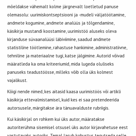
mõeldakse vähemalt kolme järgnevalt loetletud panuse
olemasolu: uurimiskontseptsiooni ja -mudeli väljatöötamine,
andmete kogumine, andmete analüüs ja tõlgendamine,
käsikirja mustandi koostamine, uurimistöö aluseks oleva
kirjanduse süvaanalüüsi läbiviimine, saadud andmete
statistiline töötlemine, rahastuse hankimine, administratiivne,
tehniline ja materiaalne tugi, katse jälgimine. Autorid võivad
määratleda ka oma kriteeriumid, mida lugeda oluliseks
panuseks teadustöösse, milleks võib olla üks kolmest
vajalikust.
Kõigi nende nimed, kes aitasid kaasa uurimistöös või artikli
käsikirja ettevalmistamisel, kuid kes ei saa pretendeerida
autorsusele, märgitakse ära tänuavalduste rubriigis.
Kui käsikirjal on rohkem kui üks autor, määratakse
autoriterühma sisemisel otsusel üks autor kirjavahetuse eest
vastutavaks autoriks. Temal lasub kohustus tegutseda selle