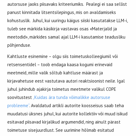
autorsuse jaoks piisavaks kriteeriumiks.
Pealegi ei saa sellist
panust kinnitada litsentsilepingus, mis on avaldamiseks
kohustuslik.
Juhul, kui uuringu käigus siiski kasutatakse LLM-i,
tuleb see märkida käsikirja vastavas osas «Materjalid ja
meetodid», märkides samal ajal LLM-i kasutamise teadusliku
põhjenduse.
Kahtluste esinemine – olgu siis toimetuskolleegiumil või
retsensentidel – toob endaga kaasa kogumi erinevaid
meetmeid, mille valik sõltub kahtluse määrast ja
kirjavahetuse eest vastutava autori reaktsioonist neile. Igal
juhul juhindub ajakirja toimetus meetmete valikul COPE
soovitustest
„Kuidas ära tunda võimalikke autorsuse
probleeme“
. Avaldatud artikli autorite koosseisus saab teha
muudatusi üksnes juhul, kui autorite kollektiiv või muud isikud
esitavad piisavad kirjalikud argumendid, ning ainult pärast
toimetuse sisejuurdlust. See uurimine hõlmab esitatud