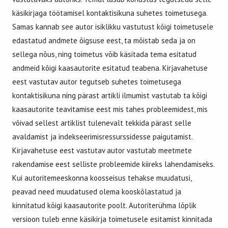
käsikirjaga töötamisel kontaktisikuna suhetes toimetusega.
Samas kannab see autor isiklikku vastutust kõigi toimetusele
edastatud andmete õigsuse eest, ta mõistab seda ja on
sellega nõus, ning toimetus võib käsitada tema esitatud
andmeid kõigi kaasautorite esitatud teabena. Kirjavahetuse
eest vastutav autor tegutseb suhetes toimetusega
kontaktisikuna ning pärast artikli ilmumist vastutab ta kõigi
kaasautorite teavitamise eest mis tahes probleemidest, mis
võivad sellest artiklist tulenevalt tekkida pärast selle
avaldamist ja indekseerimisressurssidesse paigutamist.
Kirjavahetuse eest vastutav autor vastutab meetmete
rakendamise eest selliste probleemide kiireks lahendamiseks.
Kui autoritemeeskonna koosseisus tehakse muudatusi,
peavad need muudatused olema kooskõlastatud ja
kinnitatud kõigi kaasautorite poolt. Autoriterühma lõplik
versioon tuleb enne käsikirja toimetusele esitamist kinnitada