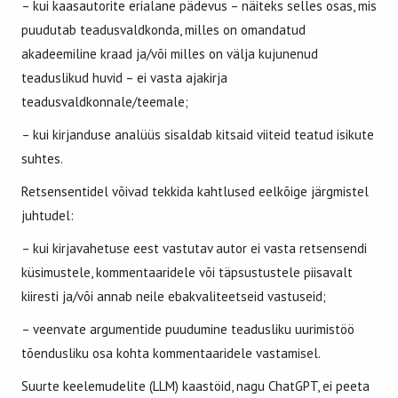
– kui kaasautorite erialane pädevus – näiteks selles osas, mis
puudutab teadusvaldkonda, milles on omandatud
akadeemiline kraad ja/või milles on välja kujunenud
teaduslikud huvid – ei vasta ajakirja
teadusvaldkonnale/teemale;
– kui kirjanduse analüüs sisaldab kitsaid viiteid teatud isikute
suhtes.
Retsensentidel võivad tekkida kahtlused eelkõige järgmistel
juhtudel:
– kui kirjavahetuse eest vastutav autor ei vasta retsensendi
küsimustele, kommentaaridele või täpsustustele piisavalt
kiiresti ja/või annab neile ebakvaliteetseid vastuseid;
– veenvate argumentide puudumine teadusliku uurimistöö
tõendusliku osa kohta kommentaaridele vastamisel.
Suurte keelemudelite (LLM) kaastöid, nagu ChatGPT, ei peeta