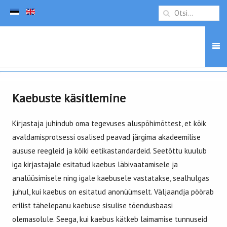
Kaebuste käsitlemine
Kirjastaja juhindub oma tegevuses aluspõhimõttest, et kõik
avaldamisprotsessi osalised peavad järgima akadeemilise
aususe reegleid ja kõiki eetikastandardeid. Seetõttu kuulub
iga kirjastajale esitatud kaebus läbivaatamisele ja
analüüsimisele ning igale kaebusele vastatakse, sealhulgas
juhul, kui kaebus on esitatud anonüümselt. Väljaandja pöörab
erilist tähelepanu kaebuse sisulise tõendusbaasi
olemasolule. Seega, kui kaebus kätkeb laimamise tunnuseid