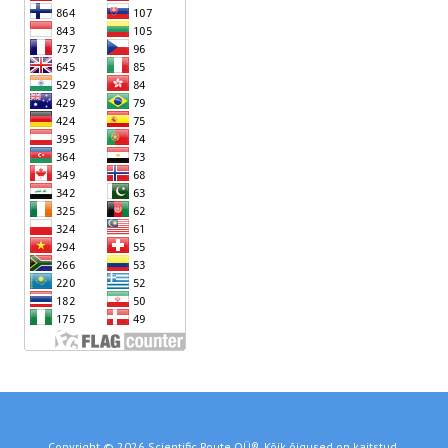
Copyright © 2026 Scientific Route OÜ®. Kõik õigused on kaitstud.