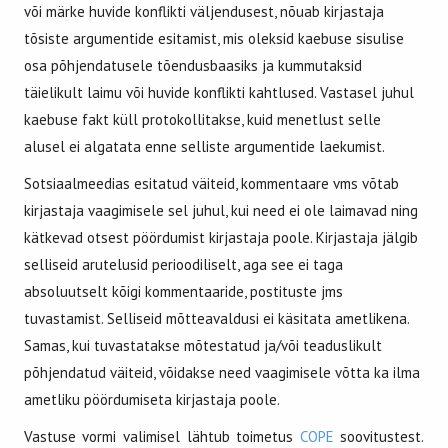
või märke huvide konflikti väljendusest, nõuab kirjastaja
tõsiste argumentide esitamist, mis oleksid kaebuse sisulise
osa põhjendatusele tõendusbaasiks ja kummutaksid
täielikult laimu või huvide konflikti kahtlused. Vastasel juhul
kaebuse fakt küll protokollitakse, kuid menetlust selle
alusel ei algatata enne selliste argumentide laekumist.
Sotsiaalmeedias esitatud väiteid, kommentaare vms võtab
kirjastaja vaagimisele sel juhul, kui need ei ole laimavad ning
kätkevad otsest pöördumist kirjastaja poole. Kirjastaja jälgib
selliseid arutelusid perioodiliselt, aga see ei taga
absoluutselt kõigi kommentaaride, postituste jms
tuvastamist. Selliseid mõtteavaldusi ei käsitata ametlikena.
Samas, kui tuvastatakse mõtestatud ja/või teaduslikult
põhjendatud väiteid, võidakse need vaagimisele võtta ka ilma
ametliku pöördumiseta kirjastaja poole.
Vastuse vormi valimisel lähtub toimetus
COPE
soovitustest.